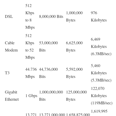
512
Kbps
1,000,000
976
DSL
8,000,000 Bits
to 8
Bytes
Kilobytes
Mbps
512
6,469
Cable
Kbps
53,000,000
6,625,000
Kilobytes
Modem
to 52
Bits
Bytes
(6.3MB/sec)
Mbps
5,460
44.736
44,736,000
5,592,000
T3
Kilobytes
Mbps
Bits
Bytes
(5.3MB/sec)
122,070
Gigabit
1,000,000,000
125,000,000
1 Gbps
Kilobytes
Ethernet
Bits
Bytes
(119MB/sec)
1,619,995
13.271
13,271,000,000
1,658,875,000